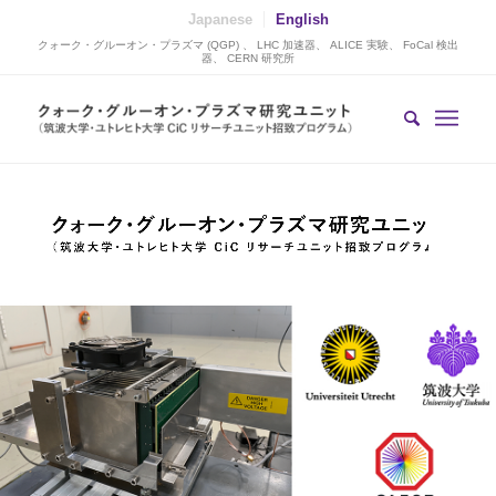
Japanese
English
クォーク・グルーオン・プラズマ (QGP) 、 LHC 加速器、 ALICE 実験、 FoCal 検出
器、 CERN 研究所